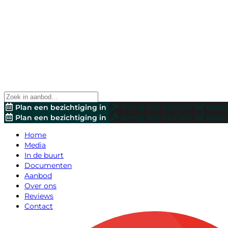
Plan een bezichtiging in
Breng een bod uit!
Waard
Plan een bezichtiging in
Breng een bod uit!
Waard
Home
Media
In de buurt
Documenten
Aanbod
Over ons
Reviews
Contact