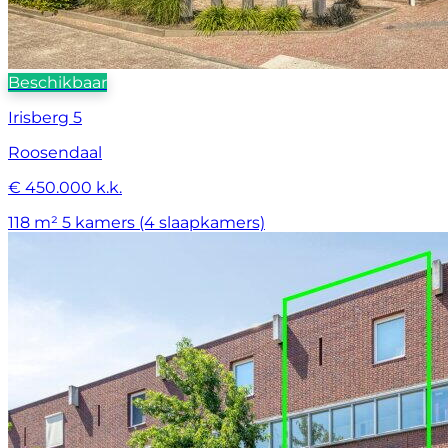
Beschikbaar
Irisberg 5
Roosendaal
€ 450.000 k.k.
118 m²
5 kamers (4 slaapkamers)