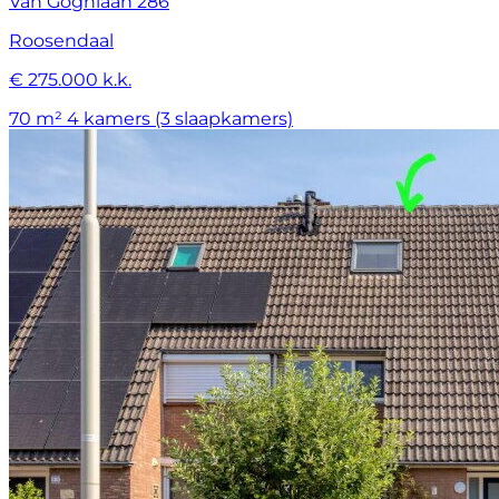
Van Goghlaan 286
Roosendaal
€ 275.000 k.k.
70 m²
4 kamers (3 slaapkamers)