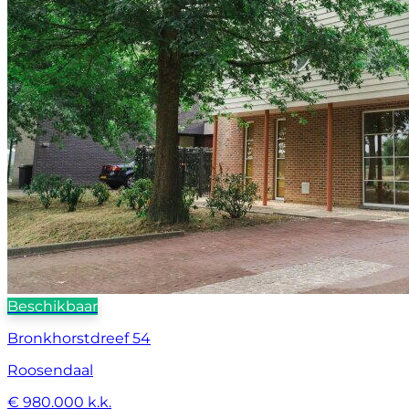
Beschikbaar
Bronkhorstdreef 54
Roosendaal
€ 980.000 k.k.