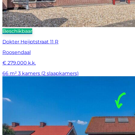
Beschikbaar
Dokter Heijptstraat 11 R
Roosendaal
€ 279.000 k.k.
66 m²
3 kamers (2 slaapkamers)