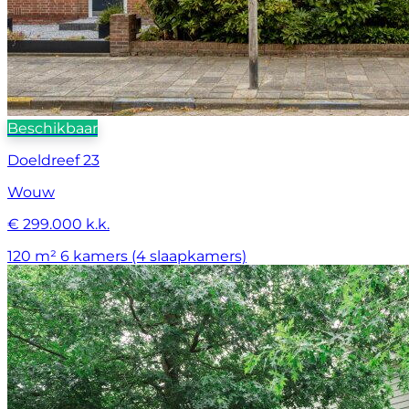
Beschikbaar
Doeldreef 23
Wouw
€ 299.000 k.k.
120 m²
6 kamers (4 slaapkamers)