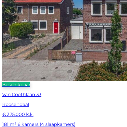
Beschikbaar
Van Coothlaan 33
Roosendaal
€ 375.000 k.k.
181 m²
6 kamers (4 slaapkamers)