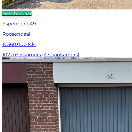
Beschikbaar
Espenberg 49
Roosendaal
€ 360.000 k.k.
102 m²
5 kamers (4 slaapkamers)